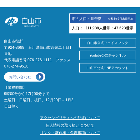
市の人口・世帯数
令和8年6月末日現在
人口：
111,988
人
世帯：
47,623
世帯
白山市役所
白山市公式フェイスブック
〒924-8688 石川県白山市倉光二丁目1
番地
Youtube公式チャンネル
代表電話番号 076-276-1111 ファクス
076-274-9518
白山市公式LINEアカウント
お問い合わせ
【業務時間】
9時00分から17時00分まで
土曜日・日曜日、祝日、12月29日～1月3
日は除く
アクセシビリティへの配慮について
個人情報の取り扱いについて
リンク・著作権・免責事項について