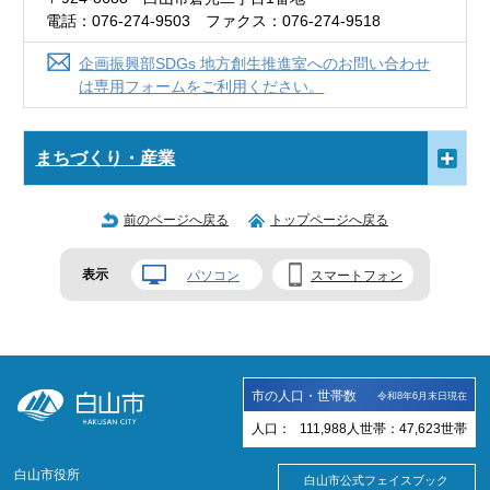
電話：076-274-9503 ファクス：076-274-9518
企画振興部SDGs 地方創生推進室へのお問い合わせ
は専用フォームをご利用ください。
まちづくり・産業
前のページへ戻る
トップページへ戻る
表示
パソコン
スマートフォン
市の人口・世帯数
令和8年6月末日現在
人口：
111,988
人
世帯：
47,623
世帯
白山市役所
白山市公式フェイスブック