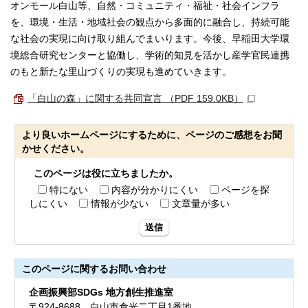
オンモール白山等、自然・コミュニティ・福祉・社会インフラ
を、環境・生活・地域社会の観点から多面的に融合し、持続可能
な社会の実現に向け取り組んでまいります。今後、早稲田大学環
境総合研究センターと協働し、学術的知見を活かし産学官民連携
のもと新たな里山づくりの実現も進めていきます。
「白山の森」に関する共同宣言 （PDF 159.0KB）
より良いホームページにするために、ページのご感想をお聞
かせください。
このページは役に立ちましたか。
特にない
内容が分かりにくい
ページを探
しにくい
情報が少ない
文章量が多い
送信
このページに関する
お問い合わせ
企画振興部SDGs 地方創生推進室
〒924-8688 白山市倉光二丁目1番地