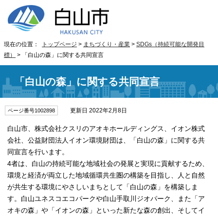
現在の位置：
トップページ
>
まちづくり・産業
>
SDGs（持続可能な開発目
標）
> 「白山の森」に関する共同宣言
「白山の森」に関する共同宣言
更新日 2022年2月8日
ページ番号1002898
白山市、株式会社クスリのアオキホールディングス、イオン株式
会社、公益財団法人イオン環境財団は、「白山の森」に関する共
同宣言を行います。
4者は、白山の持続可能な地域社会の発展と実現に貢献するため、
環境と経済が両立した地域循環共生圏の構築を目指し、人と自然
が共生する環境にやさしいまちとして「白山の森」を構築しま
す。白山ユネスコエコパークや白山手取川ジオパーク、また「ア
オキの森」や「イオンの森」といった新たな森の創出、そしてイ