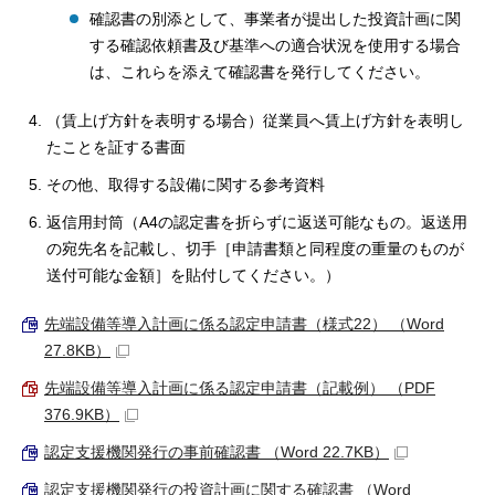
確認書の別添として、事業者が提出した投資計画に関
する確認依頼書及び基準への適合状況を使用する場合
は、これらを添えて確認書を発行してください。
（賃上げ方針を表明する場合）従業員へ賃上げ方針を表明し
たことを証する書面
その他、取得する設備に関する参考資料
返信用封筒（A4の認定書を折らずに返送可能なもの。返送用
の宛先名を記載し、切手［申請書類と同程度の重量のものが
送付可能な金額］を貼付してください。）
先端設備等導入計画に係る認定申請書（様式22） （Word
27.8KB）
先端設備等導入計画に係る認定申請書（記載例） （PDF
376.9KB）
認定支援機関発行の事前確認書 （Word 22.7KB）
認定支援機関発行の投資計画に関する確認書 （Word