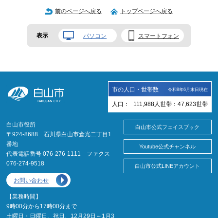
前のページへ戻る
トップページへ戻る
表示
パソコン
スマートフォン
市の人口・世帯数
令和8年6月末日現在
人口：
111,988
人
世帯：
47,623
世帯
白山市役所
白山市公式フェイスブック
〒924-8688 石川県白山市倉光二丁目1
番地
Youtube公式チャンネル
代表電話番号 076-276-1111 ファクス
076-274-9518
白山市公式LINEアカウント
お問い合わせ
【業務時間】
9時00分から17時00分まで
土曜日・日曜日、祝日、12月29日～1月3