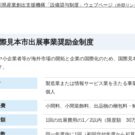
川県産業創出支援機構「設備貸与制度」ウェブページ
（外部リン
際見本市出展事業奨励金制度
中小企業者等が海外市場の開拓と企業の国際化のため、国際見
す。
者
製造業または情報サービス業を主たる事
個人
経費
小間料、小間装飾料、出品物の梱包料・
金額
1回の出展費用の1／2以内（限度額 30
回数
同一年度内に1回（初回交付年度から起算