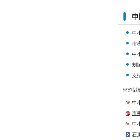
申
中
市
中
割
支
※割賦
中
市税
中
石