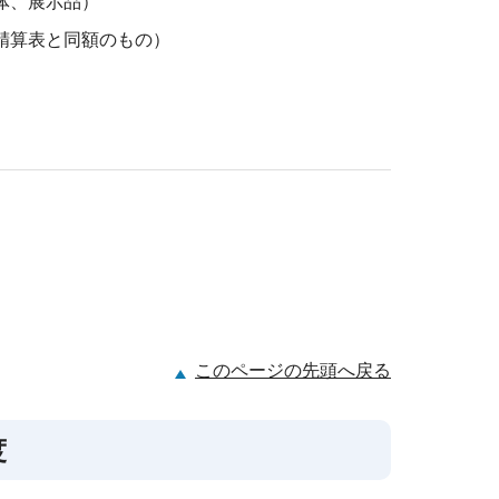
体、展示品）
精算表と同額のもの）
このページの先頭へ戻る
度