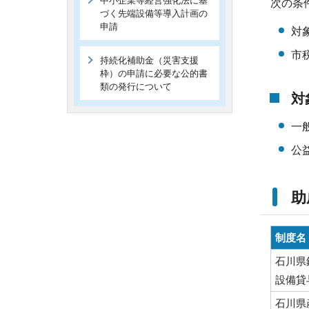
中小企業等経営強化法に基
次の条
づく先端設備等導入計画の
申請
対
市
持続化補助金（災害支援
枠）の申請に必要な公的書
類の発行について
対
一
公
助
制度名
石川県
設備貸
石川県