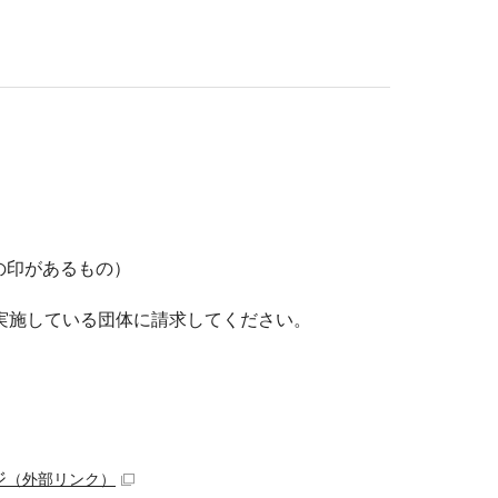
の印があるもの）
実施している団体に請求してください。
ジ
（外部リンク）