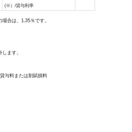
(※）/貸与利率
合は、1.35％です。
外します。
貸与料または割賦損料