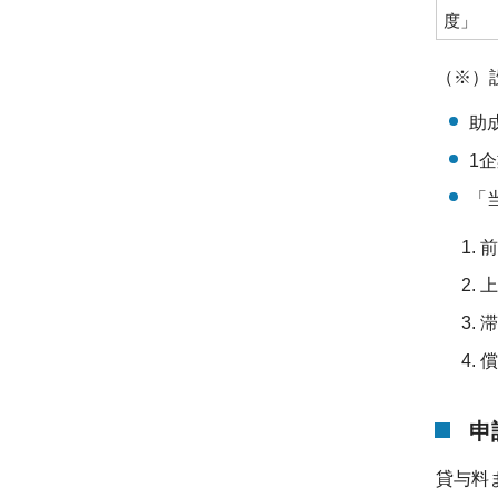
度」
（※）
助
1
「
前
上
滞
償
申
貸与料