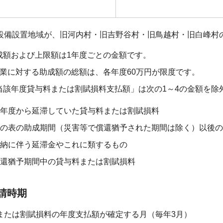
設備設置地域が、旧河内村・旧吉野谷村・旧鳥越村・旧白峰村の場
成額および上限額は1年度ごとの金額です。
企業に対する助成額の総額は、各年度60万円が限度です。
当該年度貸与料または割賦損料支払額」は次の1～4の金額を除
年度から延滞していた貸与料または割賦損料
の表の助成期間（災害等で償還猶予された期間は除く）以後の
納に伴う延滞金やこれに類するもの
還猶予期間中の貸与料または割賦損料
請時期
または割賦損料の年度支払額が確定する月（毎年3月）