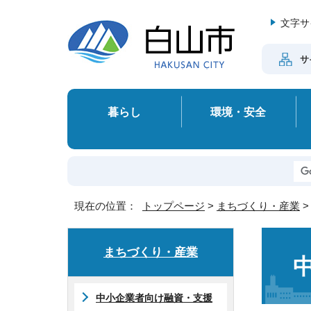
文字サ
サ
暮らし
環境・安全
現在の位置：
トップページ
>
まちづくり・産業
まちづくり・産業
中小企業者向け融資・支援