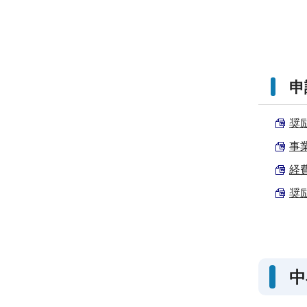
申
奨励
事業
経費
奨励
中