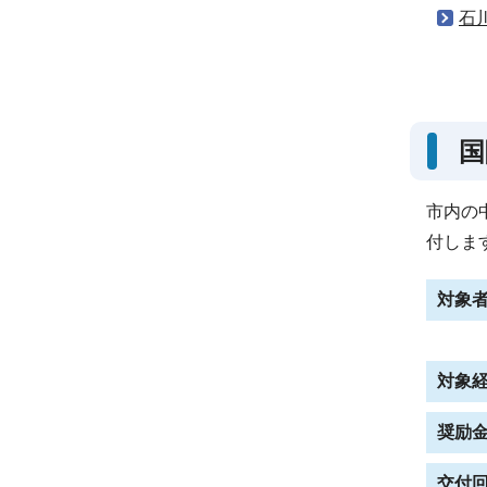
石
国
市内の
付しま
対象
対象
奨励
交付