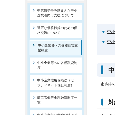
中東情勢等を踏まえた中小
企業者向け支援について
適正な価格転嫁のための価
中
格交渉について
中
中小企業者への各種経営支
援制度
中小企業等への各種融資制
度
中
中小企業信用保険法（セー
市内中
フティネット保証制度）
商工労働等金融融資制度一
対
覧