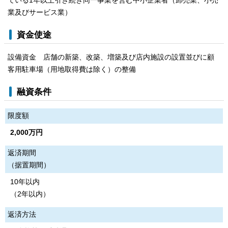
ている1年以上引き続き同一事業を営む中小企業者（卸売業、小売
業及びサービス業）
資金使途
設備資金 店舗の新築、改築、増築及び店内施設の設置並びに顧
客用駐車場（用地取得費は除く）の整備
融資条件
限度額
2,000万円
返済期間
（据置期間）
10年以内
（2年以内）
返済方法