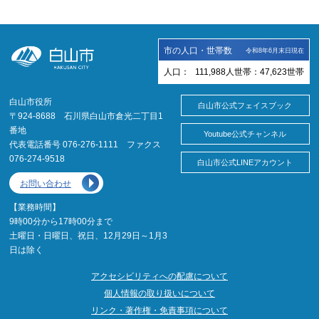
市の人口・世帯数
令和8年6月末日現在
人口：
111,988
人
世帯：
47,623
世帯
白山市役所
白山市公式フェイスブック
〒924-8688 石川県白山市倉光二丁目1
番地
Youtube公式チャンネル
代表電話番号 076-276-1111 ファクス
076-274-9518
白山市公式LINEアカウント
お問い合わせ
【業務時間】
9時00分から17時00分まで
土曜日・日曜日、祝日、12月29日～1月3
日は除く
アクセシビリティへの配慮について
個人情報の取り扱いについて
リンク・著作権・免責事項について