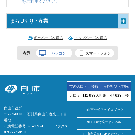
をご利用ください。
まちづくり・産業
前のページへ戻る
トップページへ戻る
表示
パソコン
スマートフォン
市の人口・世帯数
令和8年6月末日現在
人口：
111,988
人
世帯：
47,623
世帯
白山市役所
白山市公式フェイスブック
〒924-8688 石川県白山市倉光二丁目1
番地
Youtube公式チャンネル
代表電話番号 076-276-1111 ファクス
076-274-9518
白山市公式LINEアカウント