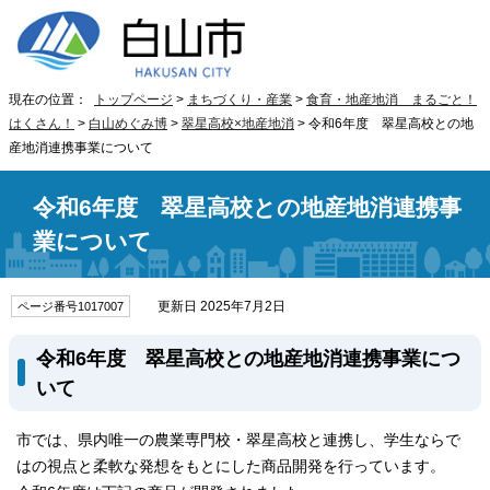
現在の位置：
トップページ
>
まちづくり・産業
>
食育・地産地消 まるごと！
はくさん！
>
白山めぐみ博
>
翠星高校×地産地消
> 令和6年度 翠星高校との地
産地消連携事業について
令和6年度 翠星高校との地産地消連携事
業について
更新日 2025年7月2日
ページ番号1017007
令和6年度 翠星高校との地産地消連携事業につ
いて
市では、県内唯一の農業専門校・翠星高校と連携し、学生ならで
はの視点と柔軟な発想をもとにした商品開発を行っています。