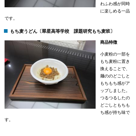
わふわ感が同時
に楽しめる一品
です。
もち麦うどん〔翠星高等学校 課題研究もち麦班〕
商品特徴
小麦粉の一部を
もち麦粉に置き
換えることで、
麺ののどごしと
もちもち感がア
ップしました。
つるつるしたの
どごしともちも
ち感が持ち味で
す。