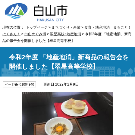
現在の位置：
トップページ
>
まちづくり・産業
>
食育・地産地消 まるごと！
はくさん！
>
白山めぐみ博
>
翠星高校×地産地消
> 令和2年度 「地産地消」新商
品の報告会を開催しました【翠星高等学校】
令和2年度 「地産地消」新商品の報告会を
開催しました【翠星高等学校】
更新日 2022年2月9日
ページ番号1004940