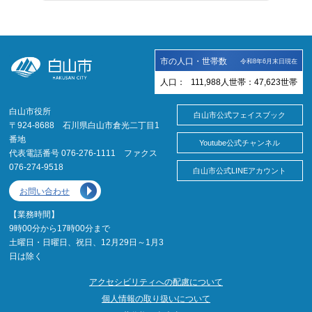
市の人口・世帯数
令和8年6月末日現在
人口：
111,988
人
世帯：
47,623
世帯
白山市役所
白山市公式フェイスブック
〒924-8688 石川県白山市倉光二丁目1
番地
Youtube公式チャンネル
代表電話番号 076-276-1111 ファクス
076-274-9518
白山市公式LINEアカウント
お問い合わせ
【業務時間】
9時00分から17時00分まで
土曜日・日曜日、祝日、12月29日～1月3
日は除く
アクセシビリティへの配慮について
個人情報の取り扱いについて