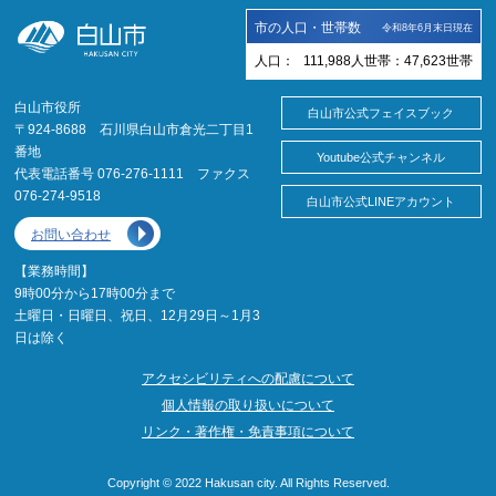
市の人口・世帯数
令和8年6月末日現在
人口：
111,988
人
世帯：
47,623
世帯
白山市役所
白山市公式フェイスブック
〒924-8688 石川県白山市倉光二丁目1
番地
Youtube公式チャンネル
代表電話番号 076-276-1111 ファクス
076-274-9518
白山市公式LINEアカウント
お問い合わせ
【業務時間】
9時00分から17時00分まで
土曜日・日曜日、祝日、12月29日～1月3
日は除く
アクセシビリティへの配慮について
個人情報の取り扱いについて
リンク・著作権・免責事項について
Copyright © 2022 Hakusan city. All Rights Reserved.