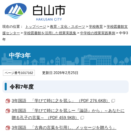
現在の位置：
トップページ
>
教育・文化・スポーツ
>
学校教育
>
学校図書館支
援センター
>
学校図書館を活用した授業実践集
>
中学校の授業実践事例
> 中学3
年
中学3年
更新日 2026年2月25日
ページ番号1017162
令和7年度
3年国語 「学びて時に之を習ふ」 （PDF 276.6KB）
3年国語 「学びて時に之を習ふー『論語』から」～あなたに
贈る孔子の言葉～ （PDF 459.9KB）
3年国語 「古典の言葉を引用し、メッセージを贈ろう」