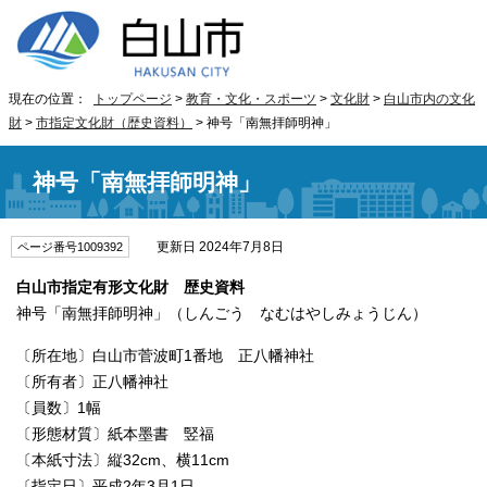
現在の位置：
トップページ
>
教育・文化・スポーツ
>
文化財
>
白山市内の文化
財
>
市指定文化財（歴史資料）
> 神号「南無拝師明神」
神号「南無拝師明神」
更新日 2024年7月8日
ページ番号1009392
白山市指定有形文化財 歴史資料
神号「南無拝師明神」（しんごう なむはやしみょうじん）
〔所在地〕白山市菅波町1番地 正八幡神社
〔所有者〕正八幡神社
〔員数〕1幅
〔形態材質〕紙本墨書 竪福
〔本紙寸法〕縦32cm、横11cm
〔指定日〕平成2年3月1日