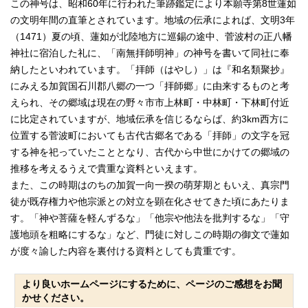
この神号は、昭和60年に行われた筆跡鑑定により本願寺第8世蓮如
の文明年間の直筆とされています。地域の伝承によれば、文明3年
（1471）夏の頃、蓮如が北陸地方に巡錫の途中、菅波村の正八幡
神社に宿泊した礼に、「南無拝師明神」の神号を書いて同社に奉
納したといわれています。「拝師（はやし）」は『和名類聚抄』
にみえる加賀国石川郡八郷の一つ「拝師郷」に由来するものと考
えられ、その郷域は現在の野々市市上林町・中林町・下林町付近
に比定されていますが、地域伝承を信じるならば、約3km西方に
位置する菅波町においても古代古郷名である「拝師」の文字を冠
する神を祀っていたこととなり、古代から中世にかけての郷域の
推移を考えるうえで貴重な資料といえます。
また、この時期はのちの加賀一向一揆の萌芽期ともいえ、真宗門
徒が既存権力や他宗派との対立を顕在化させてきた頃にあたりま
す。「神や菩薩を軽んずるな」「他宗や他法を批判するな」「守
護地頭を粗略にするな」など、門徒に対しこの時期の御文で蓮如
が度々諭した内容を裏付ける資料としても貴重です。
より良いホームページにするために、ページのご感想をお聞
かせください。