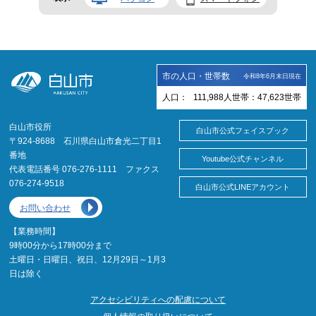
市の人口・世帯数
令和8年6月末日現在
人口：
111,988
人
世帯：
47,623
世帯
白山市役所
白山市公式フェイスブック
〒924-8688 石川県白山市倉光二丁目1
番地
Youtube公式チャンネル
代表電話番号 076-276-1111 ファクス
076-274-9518
白山市公式LINEアカウント
お問い合わせ
【業務時間】
9時00分から17時00分まで
土曜日・日曜日、祝日、12月29日～1月3
日は除く
アクセシビリティへの配慮について