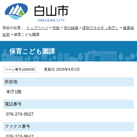
現在の位置：
トップページ
>
市政
>
市の組織
>
課別でさがす（本庁）
>
健康福
祉部
> 保育こども園課
保育こども園課
更新日 2024年4月1日
ページ番号1004439
所在地
本庁1階
電話番号
076-274-9527
ファクス番号
076-274-9547