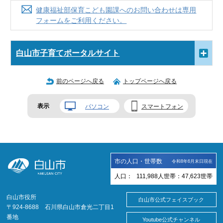
健康福祉部保育こども園課へのお問い合わせは専用
フォームをご利用ください。
白山市子育てポータルサイト
前のページへ戻る
トップページへ戻る
表示
パソコン
スマートフォン
市の人口・世帯数
令和8年6月末日現在
人口：
111,988
人
世帯：
47,623
世帯
白山市役所
白山市公式フェイスブック
〒924-8688 石川県白山市倉光二丁目1
番地
Youtube公式チャンネル