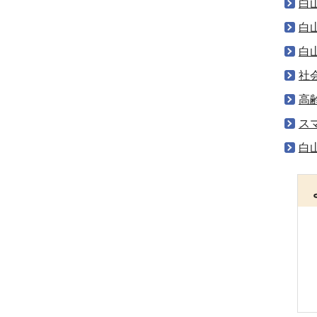
白
白
白
社
高
ス
白