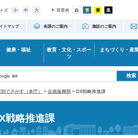
小
中
大
イズ
背景色
イトマップ
各課のご案内
施設のご案内
健康・福祉
教育・文化・スポー
まちづくり・産
ツ
課別でさがす（本庁）
>
企画振興部
> DX戦略推進課
DX戦略推進課