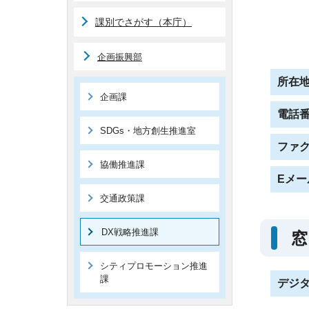
課別でさがす（本庁）
企画振興部
所在
企画課
電話
SDGs・地方創生推進室
ファ
協働推進課
Eメー
交通政策課
DX戦略推進課
窓
シティプロモーション推進
課
デジ