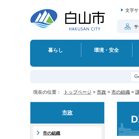
文字サ
サ
暮らし
環境・安全
現在の位置：
トップページ
>
市政
>
市の組織
>
市政
市の組織