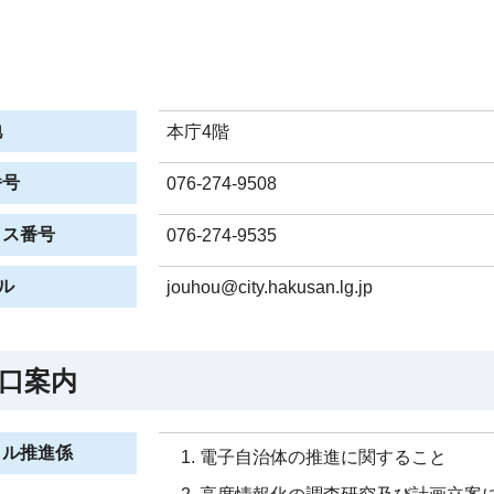
地
本庁4階
番号
076-274-9508
クス番号
076-274-9535
ル
jouhou@city.hakusan.lg.jp
口案内
タル推進係
電子自治体の推進に関すること