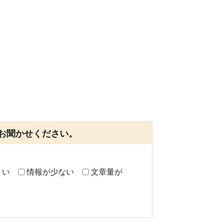
お聞かせください。
くい
情報が少ない
文章量が