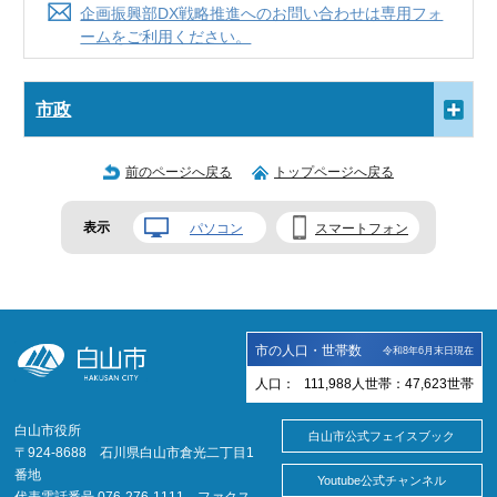
企画振興部DX戦略推進へのお問い合わせは専用フォ
ームをご利用ください。
市政
前のページへ戻る
トップページへ戻る
表示
パソコン
スマートフォン
市の人口・世帯数
令和8年6月末日現在
人口：
111,988
人
世帯：
47,623
世帯
白山市役所
白山市公式フェイスブック
〒924-8688 石川県白山市倉光二丁目1
番地
Youtube公式チャンネル