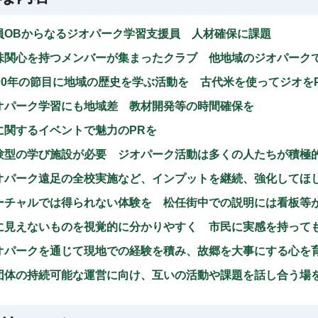
員OBからなるジオパーク学習支援員 人材確保に課題
味関心を持つメンバーが集まったクラブ 他地域のジオパーク
200年の節目に地域の歴史を学ぶ活動を 古代米を使ってジオを
オパーク学習にも地域差 教材開発等の時間確保を
に関するイベントで魅力のPRを
験型の学び施設が必要 ジオパーク活動は多くの人たちが積極
オパーク遠足の全校実施など、インプットを継続、強化してほ
ーチャルでは得られない体験を 松任街中での説明には看板等
に見えないものを視覚的に分かりやすく 市民に実感を持って
オパークを通じて現地での経験を積み、故郷を大事にする心を
団体の持続可能な運営に向け、互いの活動や課題を話し合う