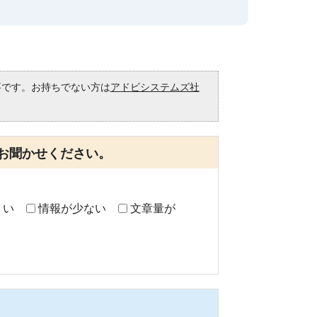
必要です。お持ちでない方は
アドビシステムズ社
。
お聞かせください。
くい
情報が少ない
文章量が