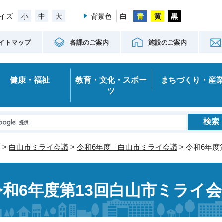
小
中
大
イズ
背景色
イトマップ
各課のご案内
施設のご案内
健康・福祉
教育・文化・スポー
まちづくり・産
ツ
室
>
白山市ミライ会議
>
令和6年度 白山市ミライ会議
> 令和6年
令和6年度第13回白山市ミライ