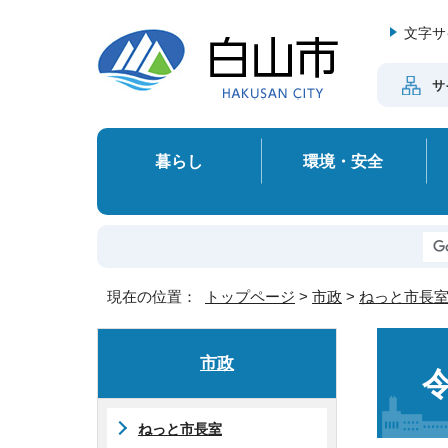
文字サ
サ
暮らし
環境・安全
現在の位置：
トップページ
>
市政
>
ねっと市長
市政
ねっと市長室