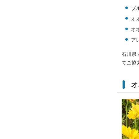
ブ
オ
オ
ア
石川県
てご協
オ