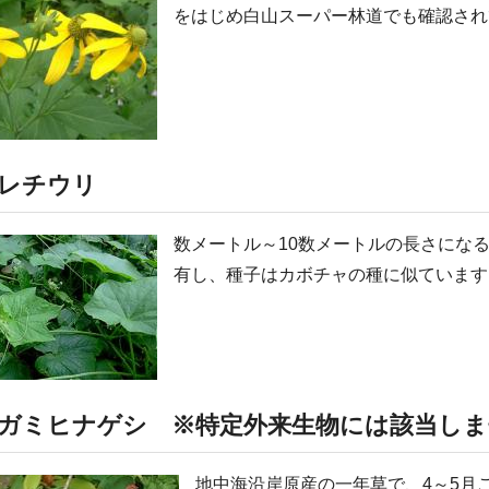
をはじめ白山スーパー林道でも確認され
レチウリ
数メートル～10数メートルの長さにな
有し、種子はカボチャの種に似ています
ガミヒナゲシ ※特定外来生物には該当しま
地中海沿岸原産の一年草で、4～5月