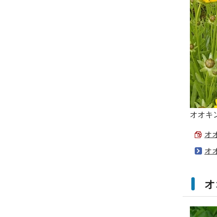
オオキ
オオ
オ
オ