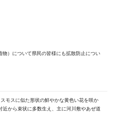
植物）について県民の皆様にも拡散防止につい
コスモスに似た形状の鮮やかな黄色い花を咲か
元付近から束状に多数生え、主に河川敷やあぜ道