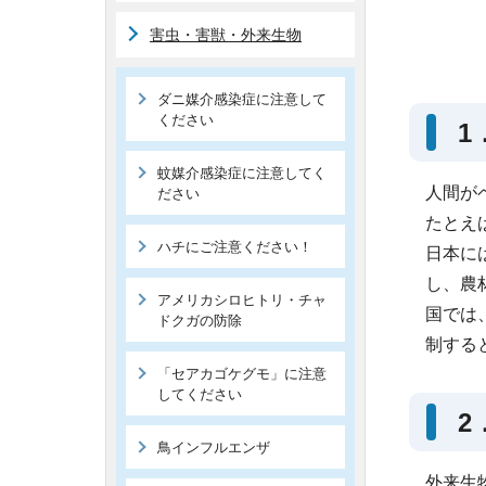
害虫・害獣・外来生物
ダニ媒介感染症に注意して
ください
1
蚊媒介感染症に注意してく
人間が
ださい
たとえ
ハチにご注意ください！
日本に
し、農
アメリカシロヒトリ・チャ
国では
ドクガの防除
制する
「セアカゴケグモ」に注意
してください
2
鳥インフルエンザ
外来生