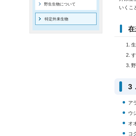
野生生物について
いくこ
特定外来生物
在
生
す
野
3
ア
ウ
オ
コ