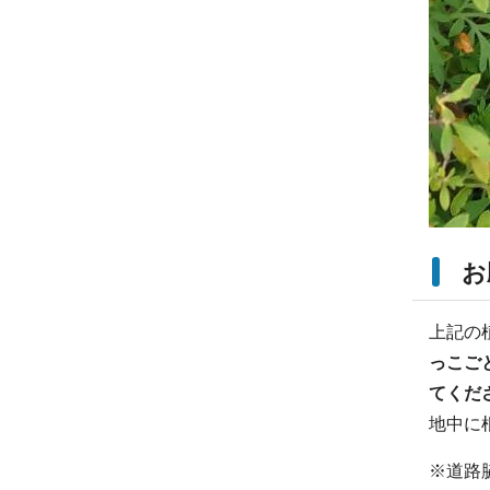
お
上記の
っこご
てくだ
地中に
※道路