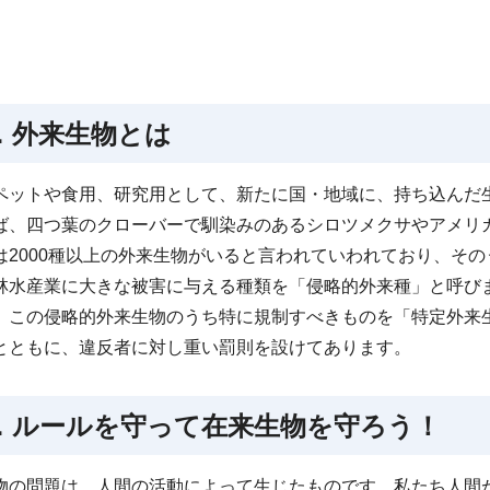
．外来生物とは
ペットや食用、研究用として、新たに国・地域に、持ち込んだ
ば、四つ葉のクローバーで馴染みのあるシロツメクサやアメリ
は2000種以上の外来生物がいると言われていわれており、そ
林水産業に大きな被害に与える種類を「侵略的外来種」と呼び
、この侵略的外来生物のうち特に規制すべきものを「特定外来
とともに、違反者に対し重い罰則を設けてあります。
．ルールを守って在来生物を守ろう！
物の問題は、人間の活動によって生じたものです。私たち人間