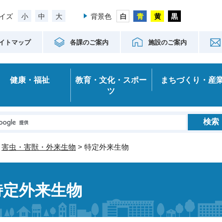
小
中
大
イズ
背景色
イトマップ
各課のご案内
施設のご案内
健康・福祉
教育・文化・スポー
まちづくり・産
ツ
>
害虫・害獣・外来生物
> 特定外来生物
特定外来生物