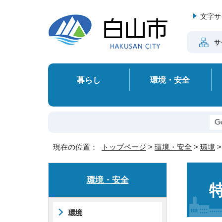
文字サ
サ
暮らし
環境・安全
現在の位置：
トップページ
>
環境・安全
>
環境
環境・安全
環境