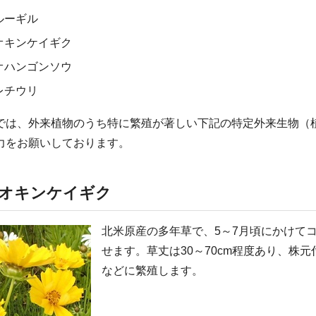
ルーギル
オキンケイギク
オハンゴンソウ
レチウリ
では、外来植物のうち特に繁殖が著しい下記の特定外来生物（
力をお願いしております。
オキンケイギク
北米原産の多年草で、5～7月頃にかけて
せます。草丈は30～70cm程度あり、株
などに繁殖します。