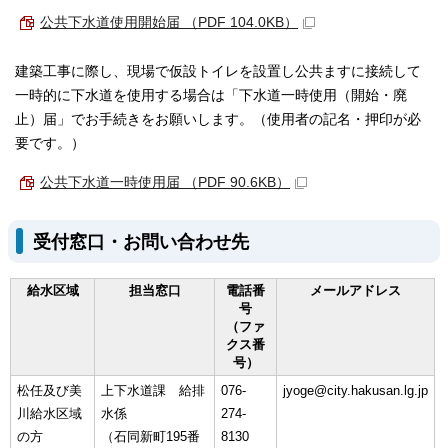
公共下水道使用開始届 （PDF 104.0KB）
建築工事に際し、現場で仮設トイレを設置し公共ますに接続して
一時的に下水道を使用する場合は「下水道一時使用（開始・廃
止）届」でお手続きをお願いします。（使用者の記名・押印が必
要です。）
公共下水道一時使用届 （PDF 90.6KB）
受付窓口・お問い合わせ先
給水区域
担当窓口
電話番
メールアドレス
号
（ファ
クス番
号）
松任及び美
上下水道課 給排
076-
jyoge@city.hakusan.lg.jp
川給水区域
水係
274-
の方
（石同新町195番
8130