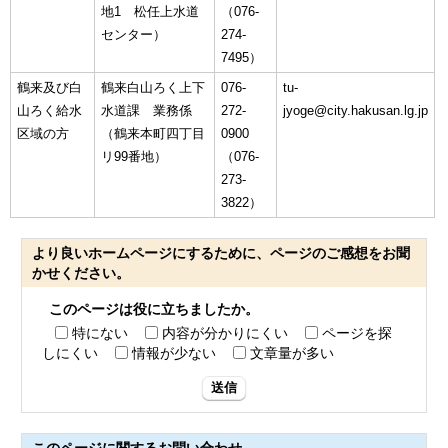
地1 松任上水道
（076-
センター）
274-
7495）
鶴来及び白
鶴来白山ろく上下
076-
tu-
山ろく給水
水道課 業務係
272-
jyoge@city.hakusan.lg.jp
区域の方
（鶴来本町四丁目
0900
リ99番地）
（076-
273-
3822）
より良いホームページにするために、ページのご感想をお聞
かせください。
このページは役に立ちましたか。
特にない
内容が分かりにくい
ページを探
しにくい
情報が少ない
文章量が多い
送信