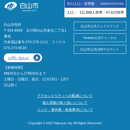
市の人口・世帯数
令和8年6月末日現在
人口：
111,988
人
世帯：
47,623
世帯
白山市役所
白山市公式フェイスブック
〒924-8688 石川県白山市倉光二丁目1
番地
Youtube公式チャンネル
代表電話番号 076-276-1111 ファクス
076-274-9518
白山市公式LINEアカウント
お問い合わせ
【業務時間】
9時00分から17時00分まで
土曜日・日曜日、祝日、12月29日～1月3
日は除く
アクセシビリティへの配慮について
個人情報の取り扱いについて
リンク・著作権・免責事項について
Copyright © 2022 Hakusan city. All Rights Reserved.