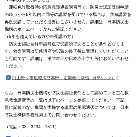
運転免許取得時の応急救護処置講習等で、防災士認証登録申請
の時点から5年以内に同等の講習を受けている場合は、救命講習を
再度受講していただく必要はございません。詳細は、日本防災士
機構のホームページからご確認ください。
（5年を超えている方や未受講の方）
防災士認証登録申請時点で受講済であることが条件となりま
す。救命講習は研修講座や試験の終了後に受講していただくこと
も可能です。詳細は、消防本部や日本赤十字社等にお問い合わせ
ください。
白山野々市広域消防本部 定期救命講習
（外部リンク）
なお、日本防災士機構が防災士認証要件として認めている主な救
急救命講習等の一覧は以下のページを参照してください。下記一
覧に記載のない機関が実施する講習の承認適否については、日本
防災士機構事務総局までお問い合わせください。
（電話：03－3234－1511）