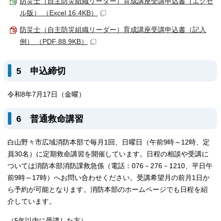
防災士（自主防災組織リーダー）育成講座受講申込書（エクセ
ル版） （Excel 16.4KB）
防災士（自主防災組織リーダー）育成講座受講申込書（記入
例） （PDF 88.9KB）
5 申込締切
令和8年7月17日（金曜）
6 普通救命講習
白山野々市広域消防本部で毎月1回、日曜日（午前9時～12時、定
員30名）に定期救命講習を開催しています。日程の相談や受講に
ついては消防本部消防課救急係（電話：076－276－1210、平日午
前9時～17時）へお問い合わせください。受講希望月の前月1日か
ら予約が可能となります。消防本部のホームページでも日程を紹
介しています。
（5年以内に受講した方）