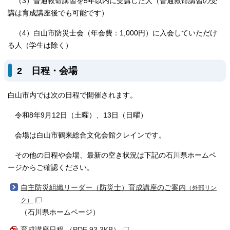
（3）普通救命講習を5年以内に受講した人（普通救命講習の受
講は育成講座後でも可能です）
（4）白山市防災士会（年会費：1,000円）に入会していただけ
る人（学生は除く）
2 日程・会場
白山市内では次の日程で開催されます。
令和8年9月12日（土曜）、13日（日曜）
会場は白山市鶴来総合文化会館クレインです。
その他の日程や会場、最新の空き状況は下記の石川県ホームペ
ージからご確認ください。
自主防災組織リーダー（防災士）育成講座のご案内
（外部リン
ク）
（石川県ホームページ）
育成講座日程 （PDF 93.3KB）