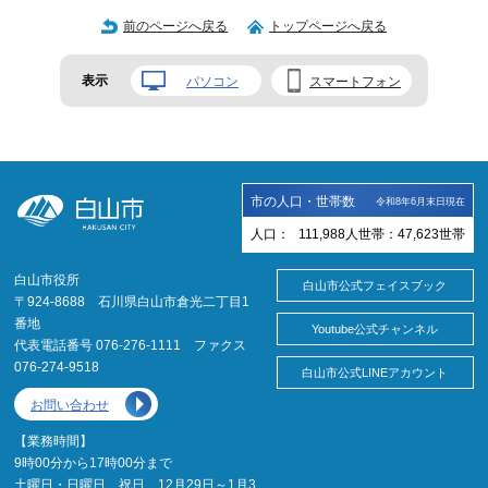
前のページへ戻る
トップページへ戻る
表示
パソコン
スマートフォン
市の人口・世帯数
令和8年6月末日現在
人口：
111,988
人
世帯：
47,623
世帯
白山市役所
白山市公式フェイスブック
〒924-8688 石川県白山市倉光二丁目1
番地
Youtube公式チャンネル
代表電話番号 076-276-1111 ファクス
076-274-9518
白山市公式LINEアカウント
お問い合わせ
【業務時間】
9時00分から17時00分まで
土曜日・日曜日、祝日、12月29日～1月3