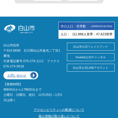
市の人口・世帯数
令和8年6月末日現在
人口：
111,988
人
世帯：
47,623
世帯
白山市役所
白山市公式フェイスブック
〒924-8688 石川県白山市倉光二丁目1
番地
Youtube公式チャンネル
代表電話番号 076-276-1111 ファクス
076-274-9518
白山市公式LINEアカウント
お問い合わせ
【業務時間】
9時00分から17時00分まで
土曜日・日曜日、祝日、12月29日～1月3
日は除く
アクセシビリティへの配慮について
個人情報の取り扱いについて