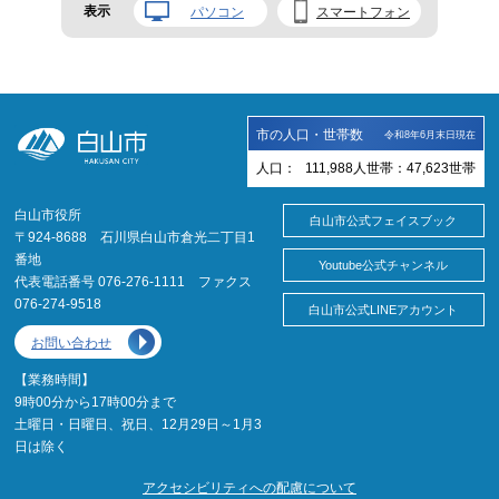
表示
パソコン
スマートフォン
市の人口・世帯数
令和8年6月末日現在
人口：
111,988
人
世帯：
47,623
世帯
白山市役所
白山市公式フェイスブック
〒924-8688 石川県白山市倉光二丁目1
番地
Youtube公式チャンネル
代表電話番号 076-276-1111 ファクス
076-274-9518
白山市公式LINEアカウント
お問い合わせ
【業務時間】
9時00分から17時00分まで
土曜日・日曜日、祝日、12月29日～1月3
日は除く
アクセシビリティへの配慮について