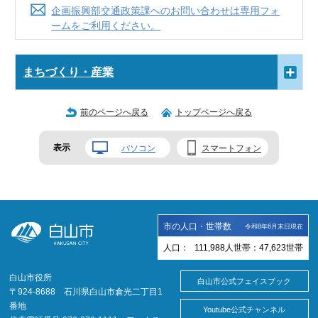
企画振興部交通政策課へのお問い合わせは専用フォ
ームをご利用ください。
まちづくり・産業
前のページへ戻る
トップページへ戻る
表示
パソコン
スマートフォン
市の人口・世帯数
令和8年6月末日現在
人口：
111,988
人
世帯：
47,623
世帯
白山市役所
白山市公式フェイスブック
〒924-8688 石川県白山市倉光二丁目1
番地
Youtube公式チャンネル