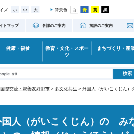
小
中
大
イズ
背景色
イトマップ
各課のご案内
施設のご案内
健康・福祉
教育・文化・スポー
まちづくり・産
ツ
>
国際交流・親善友好都市
>
多文化共生
> 外国人（がいこくじん
外国人（がいこくじん）の み