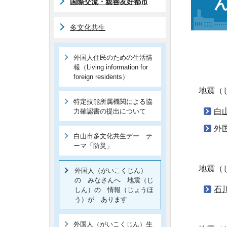
国際交流・親善友好都市
多文化共生
外国人住民のための生活情
報（Living information for
foreign residents）
地震（
特定技能所属機関による協
白
力確認書の提出について
外
白山市多文化共生デー テ
ーマ「防災」
地震（
外国人（がいこくじん）
の みなさんへ 地震（じ
石
しん）の 情報（じょうほ
う）が あります
外国人（がいこくじん）生