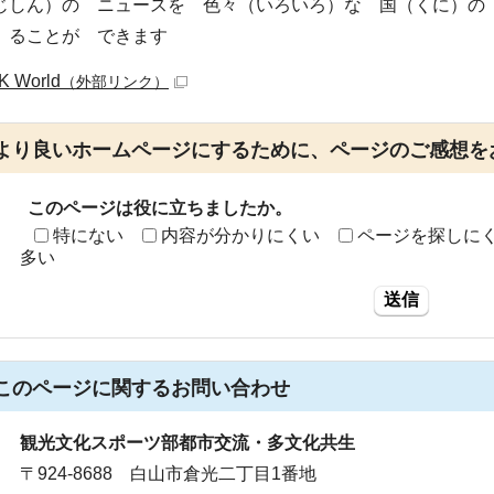
じしん）の ニュースを 色々（いろいろ）な 国（くに）の
）ることが できます
K World
（外部リンク）
より良いホームページにするために、ページのご感想を
このページは役に立ちましたか。
特にない
内容が分かりにくい
ページを探しに
多い
送信
このページに関する
お問い合わせ
観光文化スポーツ部都市交流・多文化共生
〒924-8688 白山市倉光二丁目1番地