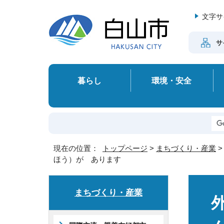
文字サ
サ
暮らし
環境・安全
現在の位置：
トップページ
>
まちづくり・産業
ほう）が あります
まちづくり・産業