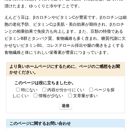
浸けたまま、ゆっくりと冷やすことです。
えんどう豆は、βカロチンやビタミンCが豊富です。βカロチンは細
胞の老化予防、ビタミンCは美肌・美白効果が期待され、βカロチ
ンとの相乗効果で免疫力も向上します。また、豆類の特徴である
ビタミンB群とタンパク質、食物繊維も多く含まれ、糖質代謝に欠
かせないビタミンB1、コレステロール排出や腸の働きをよくする
食物繊維と体にうれしい栄養素が豊富につまっています。
より良いホームページにするために、ページのご感想をお聞
かせください。
このページは役に立ちましたか。
特にない
内容が分かりにくい
ページを探
しにくい
情報が少ない
文章量が多い
送信
このページに関する
お問い合わせ