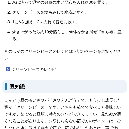
米は洗って通常の分量の水と昆布を入れ約30分置く。
グリーンピースを塩もみして水洗いする。
1にAを加え、2を入れて普通に炊く。
炊き上がったら約10分蒸らし、全体をかき混ぜてから器に盛
る。
そのほかのグリーンピースのレシピは下記のページをご覧くださ
い
グリーンピースのレシピ
豆知識
えんどう豆の若いさやが「さやえんどう」で、もう少し成長した
実が「グリーンピース」です。どちらも茹でて食べると美味しい
ですが、茹でると豆類に特有のシワができてしまい、見ためが悪
くなることがあります。シワにならない茹で方のポイントは、ひ
たひたの水に浸けて弱火で茹で、茹であがったあとは、茹で汁に