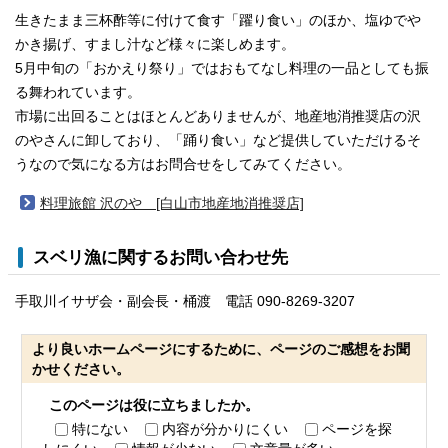
生きたまま三杯酢等に付けて食す「躍り食い」のほか、塩ゆでや
かき揚げ、すまし汁など様々に楽しめます。
5月中旬の「おかえり祭り」ではおもてなし料理の一品としても振
る舞われています。
市場に出回ることはほとんどありませんが、地産地消推奨店の沢
のやさんに卸しており、「踊り食い」など提供していただけるそ
うなので気になる方はお問合せをしてみてください。
料理旅館 沢のや [白山市地産地消推奨店]
スベリ漁に関するお問い合わせ先
手取川イサザ会・副会長・桶渡 電話 090-8269-3207
より良いホームページにするために、ページのご感想をお聞
かせください。
このページは役に立ちましたか。
特にない
内容が分かりにくい
ページを探