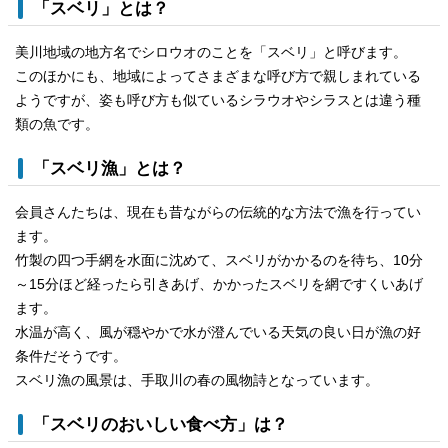
「スベリ」とは？
美川地域の地方名でシロウオのことを「スベリ」と呼びます。
このほかにも、地域によってさまざまな呼び方で親しまれている
ようですが、姿も呼び方も似ているシラウオやシラスとは違う種
類の魚です。
「スベリ漁」とは？
会員さんたちは、現在も昔ながらの伝統的な方法で漁を行ってい
ます。
竹製の四つ手網を水面に沈めて、スベリがかかるのを待ち、10分
～15分ほど経ったら引きあげ、かかったスベリを網ですくいあげ
ます。
水温が高く、風が穏やかで水が澄んでいる天気の良い日が漁の好
条件だそうです。
スベリ漁の風景は、手取川の春の風物詩となっています。
「スベリのおいしい食べ方」は？