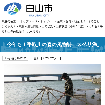
現在の位置：
トップページ
>
まちづくり・産業
>
食育・地産地消 まるごと！
はくさん！
>
農林水産物情報
>
出荷状況
>
出荷状況（令和3年度）
> 今年も！手
取川の春の風物詩「スベリ漁」
今年も！手取川の春の風物詩「スベリ漁」
更新日 2022年2月8日
ページ番号1005147