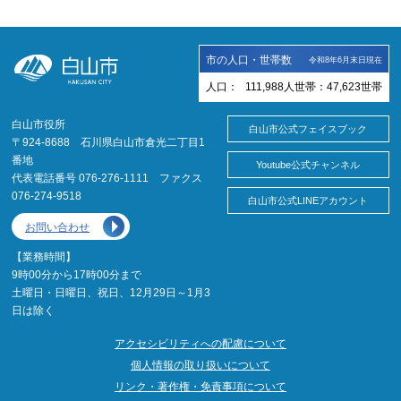
市の人口・世帯数
令和8年6月末日現在
人口：
111,988
人
世帯：
47,623
世帯
白山市役所
白山市公式フェイスブック
〒924-8688 石川県白山市倉光二丁目1
番地
Youtube公式チャンネル
代表電話番号 076-276-1111 ファクス
076-274-9518
白山市公式LINEアカウント
お問い合わせ
【業務時間】
9時00分から17時00分まで
土曜日・日曜日、祝日、12月29日～1月3
日は除く
アクセシビリティへの配慮について
個人情報の取り扱いについて
リンク・著作権・免責事項について