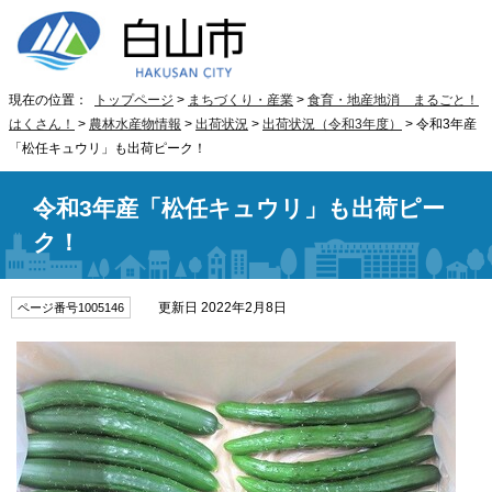
現在の位置：
トップページ
>
まちづくり・産業
>
食育・地産地消 まるごと！
はくさん！
>
農林水産物情報
>
出荷状況
>
出荷状況（令和3年度）
> 令和3年産
「松任キュウリ」も出荷ピーク！
令和3年産「松任キュウリ」も出荷ピー
ク！
更新日 2022年2月8日
ページ番号1005146