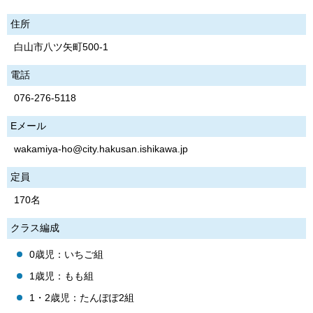
住所
白山市八ツ矢町500-1
電話
076-276-5118
Eメール
wakamiya-ho@city.hakusan.ishikawa.jp
定員
170名
クラス編成
0歳児：いちご組
1歳児：もも組
1・2歳児：たんぽぽ2組