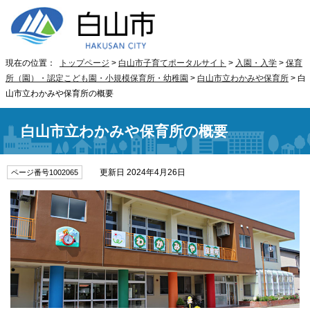
現在の位置：
トップページ
>
白山市子育てポータルサイト
>
入園・入学
>
保育
所（園）・認定こども園・小規模保育所・幼稚園
>
白山市立わかみや保育所
> 白
山市立わかみや保育所の概要
白山市立わかみや保育所の概要
更新日 2024年4月26日
ページ番号1002065