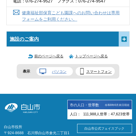
電話：076-274-9527 ファクス：076-274-9547
健康福祉部保育こども園課へのお問い合わせは専用
フォームをご利用ください。
施設のご案内
前のページへ戻る
トップページへ戻る
表示
パソコン
スマートフォン
市の人口・世帯数
令和8年6月末日現在
人口：
111,988
人
世帯：
47,623
世帯
白山市役所
白山市公式フェイスブック
〒924-8688 石川県白山市倉光二丁目1