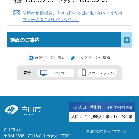
電話：076-274-9527 ファクス：076-274-9547
健康福祉部保育こども園課へのお問い合わせは専用
フォームをご利用ください。
施設のご案内
前のページへ戻る
トップページへ戻る
表示
パソコン
スマートフォン
市の人口・世帯数
令和8年6月末日現在
人口：
111,988
人
世帯：
47,623
世帯
白山市役所
白山市公式フェイスブック
〒924-8688 石川県白山市倉光二丁目1