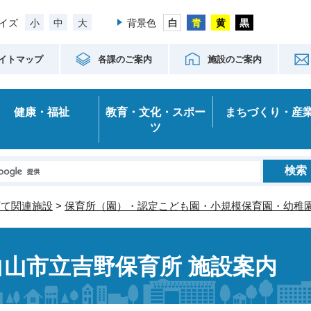
小
中
大
イズ
背景色
イトマップ
各課のご案内
施設のご案内
健康・福祉
教育・文化・スポー
まちづくり・産
ツ
育て関連施設
>
保育所（園）・認定こども園・小規模保育園・幼稚
白山市立吉野保育所 施設案内