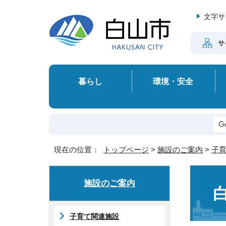
文字サ
サ
暮らし
環境・安全
現在の位置：
トップページ
>
施設のご案内
>
子
施設のご案内
子育て関連施設