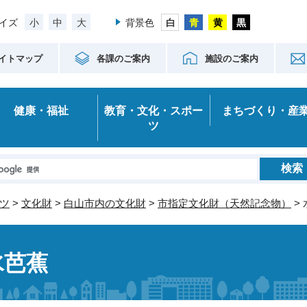
小
中
大
イズ
背景色
イトマップ
各課のご案内
施設のご案内
健康・福祉
教育・文化・スポー
まちづくり・産
ツ
ツ
>
文化財
>
白山市内の文化財
>
市指定文化財（天然記念物）
>
水芭蕉