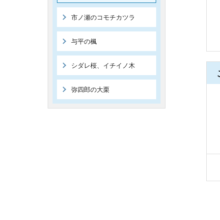
市ノ瀬のコモチカツラ
与平の楓
シダレ桜、イチイノ木
弥四郎の大栗