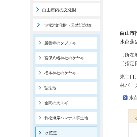
白山市内の文化財
市指定文化財（天然記念物）
白山市
水芭蕉(
勝善寺のタブノキ
〔所在
宮保八幡神社のケヤキ
〔指定日
楢本神社のケヤキ
東二口
林パー
弘法池
水芭
金間の大スギ
竹松海岸ハマナス群生地
水芭蕉