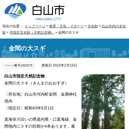
現在の位置：
トップページ
>
教育・文化・スポーツ
>
文化財
>
白山市内の文化
財
>
市指定文化財（天然記念物）
> 金間の大スギ
金間の大スギ
更新日 2022年2月15日
ページ番号1002275
白山市指定天然記念物
金間の大スギ（きんまのおおすぎ）
〔所在地〕白山市河内町金間 金満神社
境内
〔指定日〕昭和43年5月1日
直海谷川沿いの県道内尾・口直海線、金
間地内にスギの巨樹が4本あります。最