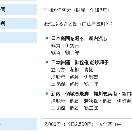
時間
午後6時30分（開場：午後6時）
場所
松任ふるさと館（白山市殿町312）
日本庭園を廻る 新内流し
鶴賀 伊勢吉
鶴賀 鶴二郎
日本舞踊 御祝儀 胡蝶獅子
立ち方 花柳 貴比
浄瑠璃 鶴賀 伊勢吉
三味線 鶴賀 鶴二郎
新内 傾城恋飛脚 梅川忠兵衛・新口
浄瑠璃 鶴賀 若狭掾・鶴賀 伊勢吉
三味線 鶴賀 鶴二郎
料
2,000円（当日2,500円) ※全席自由