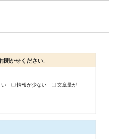
お聞かせください。
くい
情報が少ない
文章量が