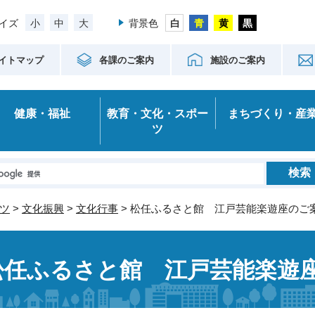
小
中
大
イズ
背景色
イトマップ
各課のご案内
施設のご案内
健康・福祉
教育・文化・スポー
まちづくり・産
ツ
ツ
>
文化振興
>
文化行事
> 松任ふるさと館 江戸芸能楽遊座のご
松任ふるさと館 江戸芸能楽遊