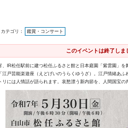
トカテゴリ：
鑑賞・コンサート
このイベントは終了しま
宵、IR松任駅前に建つ松任ふるさと館と日本庭園「紫雲園」を
「江戸芸能楽遊座（えどげいのうらくゆうざ）。江戸情緒あふ
トリには人情話が語られます。哀愁漂う新内節を、人間国宝の