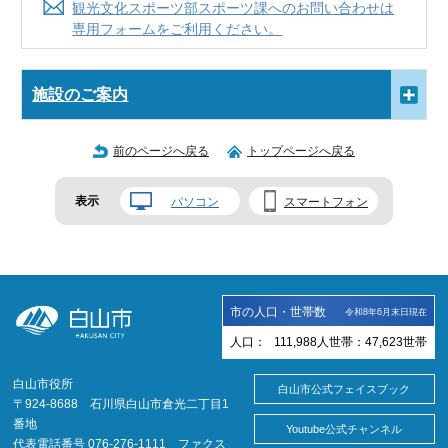
観光文化スポーツ部スポーツ課へのお問い合わせは
専用フォームをご利用ください。
施設のご案内
前のページへ戻る
トップページへ戻る
表示
パソコン
スマートフォン
市の人口・世帯数
令和8年6月末日現在
人口：
111,988
人
世帯：
47,623
世帯
白山市役所
白山市公式フェイスブック
〒924-8688 石川県白山市倉光二丁目1
番地
Youtube公式チャンネル
代表電話番号 076-276-1111 ファクス