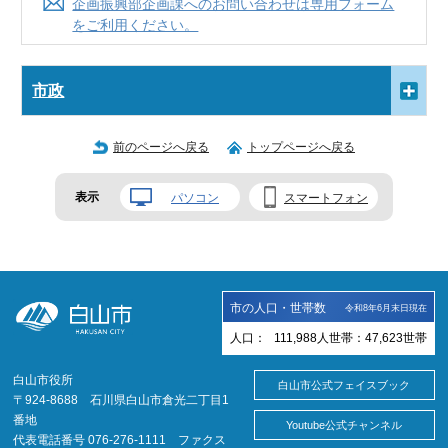
企画振興部企画課へのお問い合わせは専用フォーム
をご利用ください。
市政
前のページへ戻る
トップページへ戻る
表示
パソコン
スマートフォン
市の人口・世帯数
令和8年6月末日現在
人口：
111,988
人
世帯：
47,623
世帯
白山市役所
白山市公式フェイスブック
〒924-8688 石川県白山市倉光二丁目1
番地
Youtube公式チャンネル
代表電話番号 076-276-1111 ファクス