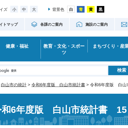
小
中
大
イズ
背景色
イトマップ
各課のご案内
施設のご案内
健康・福祉
教育・文化・スポー
まちづくり・産
ツ
>
白山市の統計
>
令和6年度版 白山市統計書
> 令和6年度版 白山
令和6年度版 白山市統計書 1