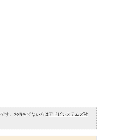
必要です。お持ちでない方は
アドビシステムズ社
。