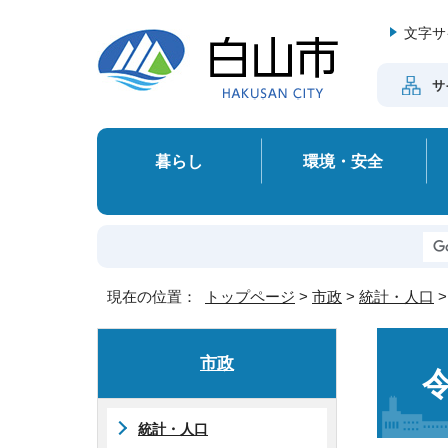
文字サ
サ
暮らし
環境・安全
現在の位置：
トップページ
>
市政
>
統計・人口
市政
統計・人口