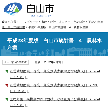
現在の位置：
トップページ
>
市政
>
統計・人口
>
白山市の統計
>
平成23年度
版 白山市統計書
> 平成23年度版 白山市統計書 4 農林水産業
平成23年度版 白山市統計書 4 農林水
産業
更新日 2022年2月9日
ページ番号1003808
経営耕地面積、専業、兼業別農家数および農家人口 （Excel
20.0KB）
経営耕地面積、専業、兼業別農家数および農家人口 （PDF
157.2KB）
主な野菜・果樹類の作付面積、収穫量および共販額 （Excel
22.0KB）