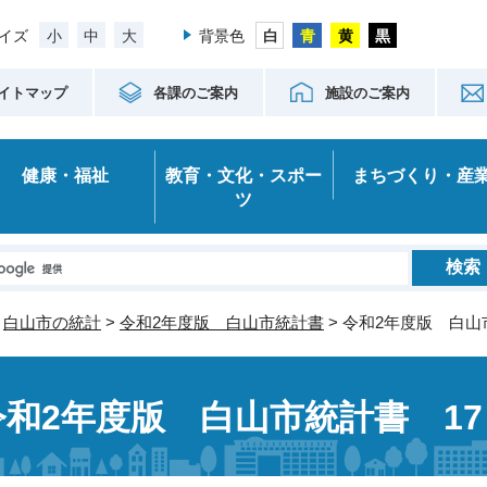
小
中
大
イズ
背景色
イトマップ
各課のご案内
施設のご案内
健康・福祉
教育・文化・スポー
まちづくり・産
ツ
>
白山市の統計
>
令和2年度版 白山市統計書
> 令和2年度版 白山
令和2年度版 白山市統計書 1