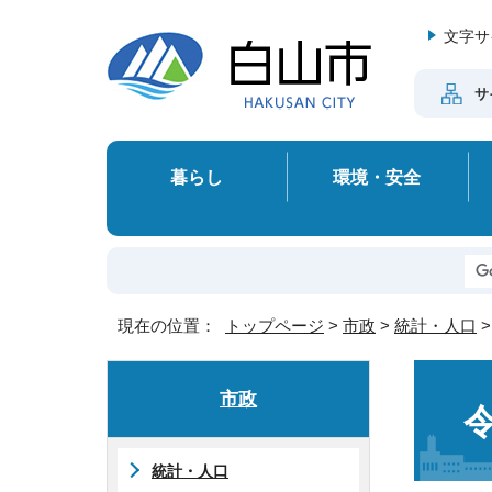
文字サ
サ
暮らし
環境・安全
現在の位置：
トップページ
>
市政
>
統計・人口
市政
統計・人口