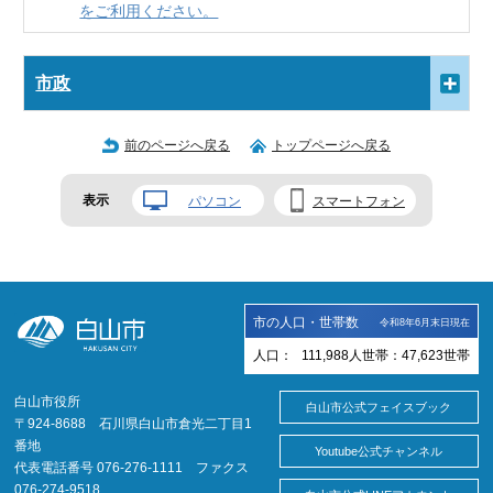
をご利用ください。
市政
前のページへ戻る
トップページへ戻る
表示
パソコン
スマートフォン
市の人口・世帯数
令和8年6月末日現在
人口：
111,988
人
世帯：
47,623
世帯
白山市役所
白山市公式フェイスブック
〒924-8688 石川県白山市倉光二丁目1
番地
Youtube公式チャンネル
代表電話番号 076-276-1111 ファクス
076-274-9518