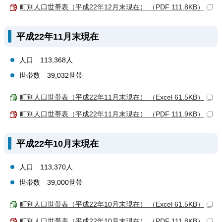
町別人口世帯表（平成22年12月末現在） （PDF 111.8KB）
平成22年11月末現在
人口 113,368人
世帯数 39,032世帯
町別人口世帯表（平成22年11月末現在） （Excel 61.5KB）
町別人口世帯表（平成22年11月末現在） （PDF 111.9KB）
平成22年10月末現在
人口 113,370人
世帯数 39,000世帯
町別人口世帯表（平成22年10月末現在） （Excel 61.5KB）
町別人口世帯表（平成22年10月末現在） （PDF 111.8KB）