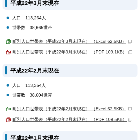
平成22年3月末現在
人口 113,264人
世帯数 38,665世帯
町別人口世帯表（平成22年3月末現在） （Excel 62.5KB）
町別人口世帯表（平成22年3月末現在） （PDF 109.1KB）
平成22年2月末現在
人口 113,354人
世帯数 38,604世帯
町別人口世帯表（平成22年2月末現在） （Excel 62.5KB）
町別人口世帯表（平成22年2月末現在） （PDF 109.5KB）
平成22年1月末現在