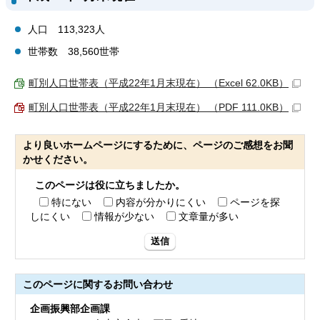
人口 113,323人
世帯数 38,560世帯
町別人口世帯表（平成22年1月末現在） （Excel 62.0KB）
町別人口世帯表（平成22年1月末現在） （PDF 111.0KB）
より良いホームページにするために、ページのご感想をお聞
かせください。
このページは役に立ちましたか。
特にない
内容が分かりにくい
ページを探
しにくい
情報が少ない
文章量が多い
送信
このページに関する
お問い合わせ
企画振興部企画課