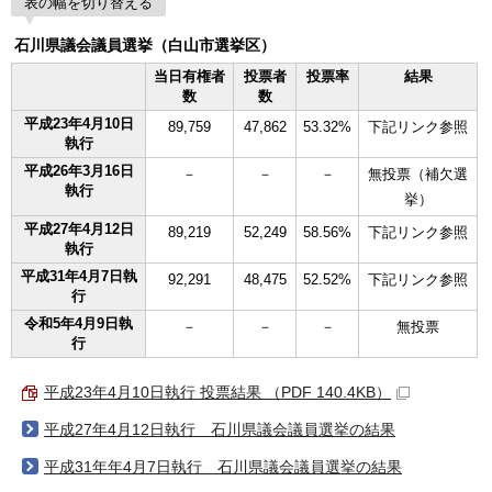
表の幅を切り替える
石川県議会議員選挙（白山市選挙区）
当日有権者
投票者
投票率
結果
数
数
平成23年4月10日
89,759
47,862
53.32%
下記リンク参照
執行
平成26年3月16日
－
－
－
無投票（補欠選
執行
挙）
平成27年4月12日
89,219
52,249
58.56%
下記リンク参照
執行
平成31年4月7日執
92,291
48,475
52.52%
下記リンク参照
行
令和5年4月9日執
－
－
－
無投票
行
平成23年4月10日執行 投票結果 （PDF 140.4KB）
平成27年4月12日執行 石川県議会議員選挙の結果
平成31年年4月7日執行 石川県議会議員選挙の結果