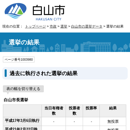
現在の位置：
トップページ
>
市政
>
選挙
>
白山市の選挙データ
> 選挙の結果
選挙の結果
ページ番号1003980
過去に執行された選挙の結果
表の幅を切り替える
白山市長選挙
当日有権者
投票者
投票率
結果
数
数
平成17年3月6日執行
-
-
-
無投票
平成21年2月22日執