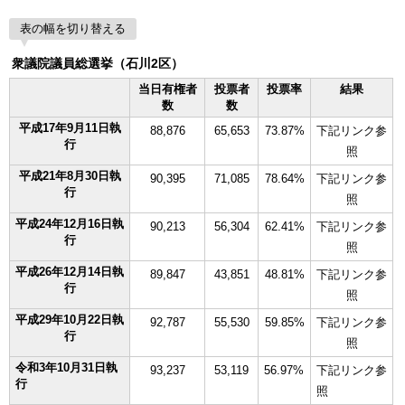
表の幅を切り替える
衆議院議員総選挙（石川2区）
当日有権者
投票者
投票率
結果
数
数
平成17年9月11日執
88,876
65,653
73.87%
下記リンク参
行
照
平成21年8月30日執
90,395
71,085
78.64%
下記リンク参
行
照
平成24年12月16日執
90,213
56,304
62.41%
下記リンク参
行
照
平成26年12月14日執
89,847
43,851
48.81%
下記リンク参
行
照
平成29年10月22日執
92,787
55,530
59.85%
下記リンク参
行
照
令和3年10月31日執
93,237
53,119
56.97%
下記リンク参
行
照