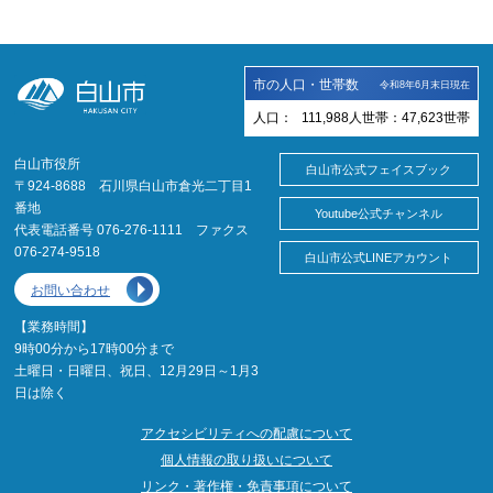
市の人口・世帯数
令和8年6月末日現在
人口：
111,988
人
世帯：
47,623
世帯
白山市役所
白山市公式フェイスブック
〒924-8688 石川県白山市倉光二丁目1
番地
Youtube公式チャンネル
代表電話番号 076-276-1111 ファクス
076-274-9518
白山市公式LINEアカウント
お問い合わせ
【業務時間】
9時00分から17時00分まで
土曜日・日曜日、祝日、12月29日～1月3
日は除く
アクセシビリティへの配慮について
個人情報の取り扱いについて
リンク・著作権・免責事項について