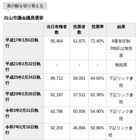
表の幅を切り替える
白山市議会議員選挙
当日有権者
投票者
投票率
結果
数
数
平成17年3月6日執
85,464
61,875
72.40%
8選挙区制
行
3地区は無投
票
平成21年2月22日執
－
－
－
無投票
行
平成25年2月24日執
89,712
58,001
64.65%
下記リンク参
行
照
平成29年2月26日執
92,197
57,511
62.38%
下記リンク参
行
照
令和3年2月21日執
92,786
50,936
54.90%
下記リンク参
行
照
令和7年2月16日執
92,203
46,894
50.86%
下記リンク参
行
照