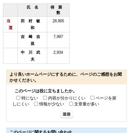
氏 名
得 票
数
当
田 村 敏
28,905
選
和
吉 﨑 吉
7,997
規
中 川 武
2,934
夫
より良いホームページにするために、ページのご感想をお聞
かせください。
このページは役に立ちましたか。
特にない
内容が分かりにくい
ページを探
しにくい
情報が少ない
文章量が多い
送信
このページに関する
お問い合わせ