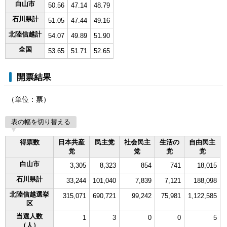
白山市
50.56
47.14
48.79
石川県計
51.05
47.44
49.16
北陸信越計
54.07
49.89
51.90
全国
53.65
51.71
52.65
開票結果
（単位：票）
表の幅を切り替える
得票数
日本共産
民主党
社会民主
生活の
自由民主
党
党
党
党
白山市
3,305
8,323
854
741
18,015
石川県計
33,244
101,040
7,839
7,121
188,098
北陸信越選挙
315,071
690,721
99,242
75,981
1,122,585
区
当選人数
1
3
0
0
5
（人）