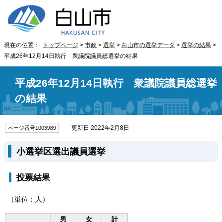
現在の位置：
トップページ
>
市政
>
選挙
>
白山市の選挙データ
>
選挙の結果
>
平成26年12月14日執行 衆議院議員総選挙の結果
平成26年12月14日執行 衆議院議員総選挙
の結果
更新日 2022年2月8日
ページ番号1003989
小選挙区選出議員選挙
投票結果
（単位：人）
男
女
計