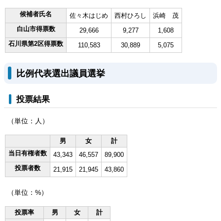
候補者氏名
佐々木はじめ
西村ひろし
浜崎 茂
白山市得票数
29,666
9,277
1,608
石川県第2区得票数
110,583
30,889
5,075
比例代表選出議員選挙
投票結果
（単位：人）
男
女
計
当日有権者数
43,343
46,557
89,900
投票者数
21,915
21,945
43,860
（単位：%）
投票率
男
女
計