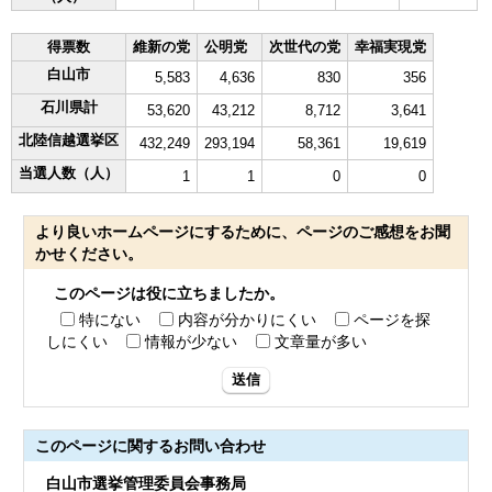
得票数
維新の党
公明党
次世代の党
幸福実現党
白山市
5,583
4,636
830
356
石川県計
53,620
43,212
8,712
3,641
北陸信越選挙区
432,249
293,194
58,361
19,619
当選人数（人）
1
1
0
0
より良いホームページにするために、ページのご感想をお聞
かせください。
このページは役に立ちましたか。
特にない
内容が分かりにくい
ページを探
しにくい
情報が少ない
文章量が多い
送信
このページに関する
お問い合わせ
白山市選挙管理委員会事務局