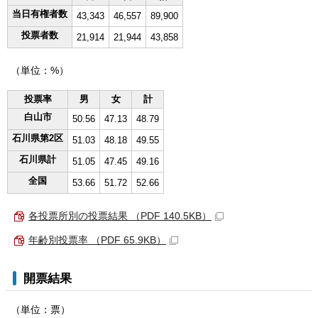
当日有権者数
43,343
46,557
89,900
投票者数
21,914
21,944
43,858
（単位：%）
投票率
男
女
計
白山市
50.56
47.13
48.79
石川県第2区
51.03
48.18
49.55
石川県計
51.05
47.45
49.16
全国
53.66
51.72
52.66
各投票所別の投票結果 （PDF 140.5KB）
年齢別投票率 （PDF 65.9KB）
開票結果
（単位：票）