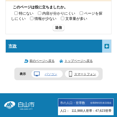
このページは役に立ちましたか。
特にない
内容が分かりにくい
ページを探
しにくい
情報が少ない
文章量が多い
送信
市政
前のページへ戻る
トップページへ戻る
表示
パソコン
スマートフォン
市の人口・世帯数
令和8年6月末日現在
人口：
111,988
人
世帯：
47,623
世帯