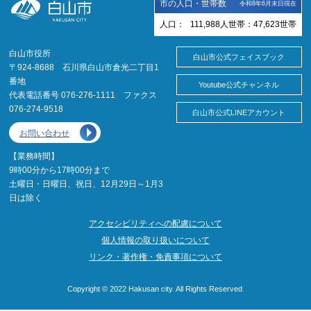
市の人口・世帯数
令和8年6月末日現在
人口：
111,988
人
世帯：
47,623
世帯
白山市役所
白山市公式フェイスブック
〒924-8688 石川県白山市倉光二丁目1
番地
Youtube公式チャンネル
代表電話番号 076-276-1111 ファクス
076-274-9518
白山市公式LINEアカウント
お問い合わせ
【業務時間】
9時00分から17時00分まで
土曜日・日曜日、祝日、12月29日～1月3
日は除く
アクセシビリティへの配慮について
個人情報の取り扱いについて
リンク・著作権・免責事項について
Copyright © 2022 Hakusan city. All Rights Reserved.