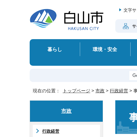
文字サ
サ
暮らし
環境・安全
現在の位置：
トップページ
>
市政
>
行政経営
> 
市政
行政経営