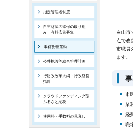
指定管理者制度
自主財源の確保の取り組
白山市
み 有料広告募集
点で改
事務改善運動
市職員
ます。
公共施設等総合管理計画
行財政改革大綱・行政経営
事
指針
市
クラウドファンディング型
ふるさと納税
業
経
使用料・手数料の見直し
職