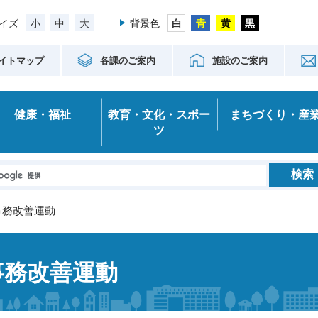
小
中
大
イズ
背景色
イトマップ
各課のご案内
施設のご案内
健康・福祉
教育・文化・スポー
まちづくり・産
ツ
事務改善運動
事務改善運動