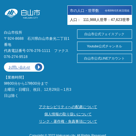
市の人口・世帯数
令和8年6月末日現在
人口：
111,988
人
世帯：
47,623
世帯
白山市役所
白山市公式フェイスブック
〒924-8688 石川県白山市倉光二丁目1
番地
Youtube公式チャンネル
代表電話番号 076-276-1111 ファクス
076-274-9518
白山市公式LINEアカウント
お問い合わせ
【業務時間】
9時00分から17時00分まで
土曜日・日曜日、祝日、12月29日～1月3
日は除く
アクセシビリティへの配慮について
個人情報の取り扱いについて
リンク・著作権・免責事項について
Copyright © 2022 Hakusan city. All Rights Reserved.