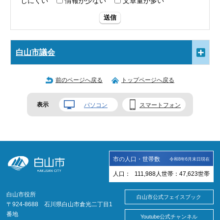
しにくい
情報が少ない
文章量が多い
送信
白山市議会
前のページへ戻る
トップページへ戻る
表示
パソコン
スマートフォン
市の人口・世帯数
令和8年6月末日現在
人口：
111,988
人
世帯：
47,623
世帯
白山市役所
白山市公式フェイスブック
〒924-8688 石川県白山市倉光二丁目1
番地
Youtube公式チャンネル