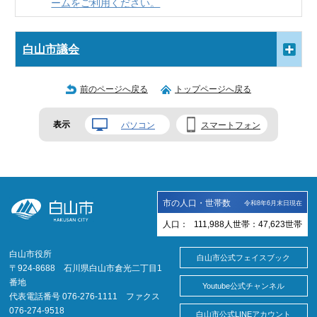
ームをご利用ください。
白山市議会
前のページへ戻る
トップページへ戻る
表示
パソコン
スマートフォン
市の人口・世帯数
令和8年6月末日現在
人口：
111,988
人
世帯：
47,623
世帯
白山市役所
白山市公式フェイスブック
〒924-8688 石川県白山市倉光二丁目1
番地
Youtube公式チャンネル
代表電話番号 076-276-1111 ファクス
076-274-9518
白山市公式LINEアカウント